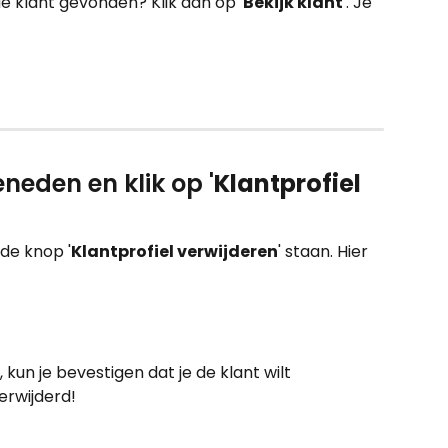
e klant gevonden? Klik dan op '
Bekijk klant
'. Je 
eneden en klik op '
Klantprofiel 
 de knop '
Klantprofiel verwijderen
' staan. Hier 
 kun je bevestigen dat je de klant wilt 
erwijderd!