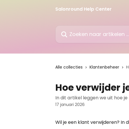
Naar de hoofdinhoud
Salonround Help Center
Zoeken naar artikelen ...
Alle collecties
Klantenbeheer
H
Hoe verwijder j
In dit artikel leggen we uit hoe j
17 januari 2026
Wil je een klant verwijderen? In d