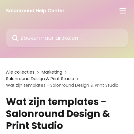
Naar de hoofdinhoud
Salonround Help Center
Zoeken naar artikelen ...
Alle collecties
Marketing
Salonround Design & Print Studio
Wat zijn templates - Salonround Design & Print Studio
Wat zijn templates -
Salonround Design &
Print Studio