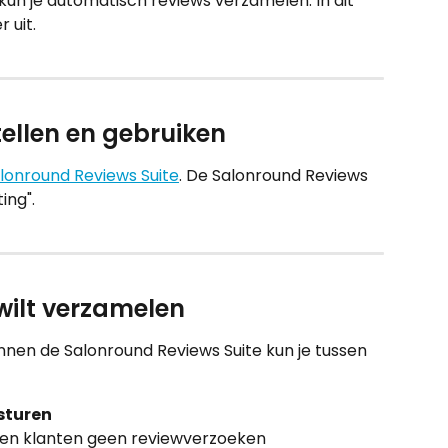
kun je automatisch reviews verzamelen. In dit 
r uit.
ellen en gebruiken
lonround Reviews Suite
. De Salonround Reviews 
ing".
 wilt verzamelen
innen de Salonround Reviews Suite kun je tussen 
sturen
angen klanten geen reviewverzoeken