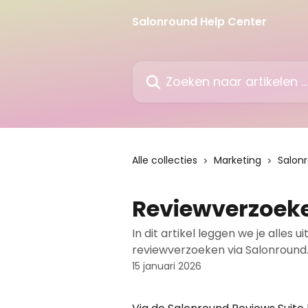
Naar de hoofdinhoud
Salonround Help Center
Zoeken naar artikelen ...
Alle collecties
Marketing
Salon
Reviewverzoeke
In dit artikel leggen we je alles
reviewverzoeken via Salonround
15 januari 2026