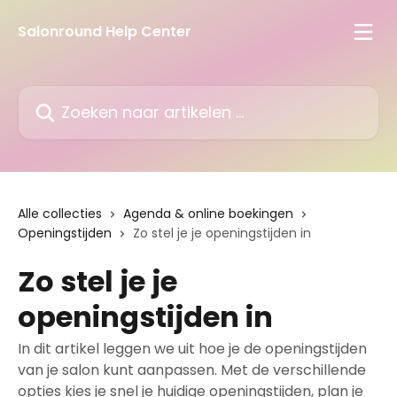
Naar de hoofdinhoud
Salonround Help Center
Zoeken naar artikelen ...
Alle collecties
Agenda & online boekingen
Openingstijden
Zo stel je je openingstijden in
Zo stel je je
openingstijden in
In dit artikel leggen we uit hoe je de openingstijden
van je salon kunt aanpassen. Met de verschillende
opties kies je snel je huidige openingstijden, plan je